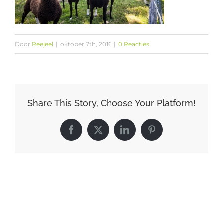
Door
Reejeel
|
oktober 7th, 2016
|
0 Reacties
Share This Story, Choose Your Platform!
Facebook
X
LinkedIn
Pinterest