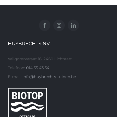
HUYBRECHTS NV
Wilgorenstraat 16, 2460 Lichtaart
Telefoon:
014 55 43 34
E-mail:
info@huybrechts-tuinen.be