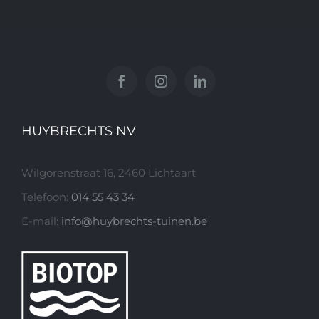
HUYBRECHTS NV
Wilgorenstraat 16, 2460 Lichtaart
Telefoon:
014 55 43 34
E-mail:
info@huybrechts-tuinen.be