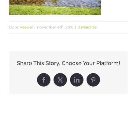
Door
Reejeel
|
november 4th, 2016
|
0 Reacties
Share This Story, Choose Your Platform!
Facebook
X
LinkedIn
Pinterest