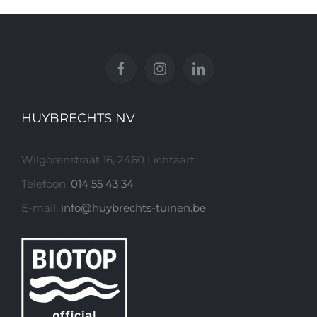
HUYBRECHTS NV
Wilgorenstraat 16, 2460 Lichtaart
Telefoon:
014 55 43 34
E-mail:
info@huybrechts-tuinen.be