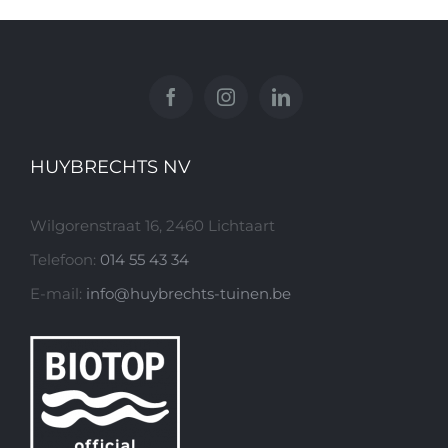
HUYBRECHTS NV
Wilgorenstraat 16, 2460 Lichtaart
Telefoon:
014 55 43 34
E-mail:
info@huybrechts-tuinen.be