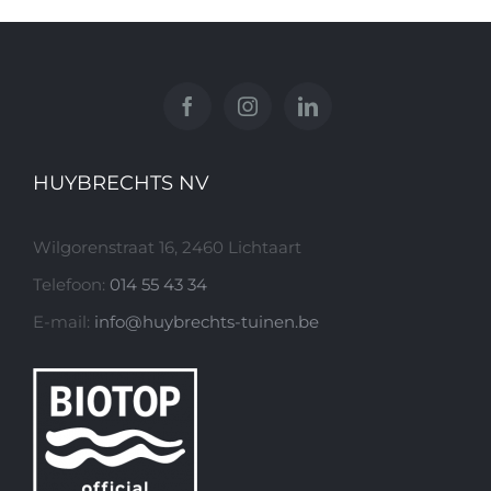
HUYBRECHTS NV
Wilgorenstraat 16, 2460 Lichtaart
Telefoon:
014 55 43 34
E-mail:
info@huybrechts-tuinen.be