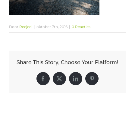
Door
Reejeel
|
oktober 7th, 2016
|
0 Reacties
Share This Story, Choose Your Platform!
Facebook
X
LinkedIn
Pinterest